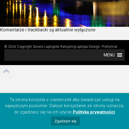
Komentarze i trackbacki są aktualnie wyłączone
© 2026 Copyright Serwis Laptopów RatujemyLaptopa
Design:
Proformat
MENU
Ta strona korzysta z ciasteczek aby świadczyć usługi na
najwyższym poziomie. Dalsze korzystanie ze strony oznacza,
że zgadzasz się na ich użycie.
Polityka prywatności
Zgadzam się