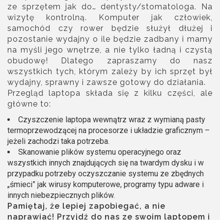
ze sprzętem jak do… dentysty/stomatologa. Na
wizytę kontrolną. Komputer jak człowiek,
samochód czy rower będzie służył dłużej i
pozostanie wydajny o ile będzie zadbany i mamy
na myśli jego wnętrze, a nie tylko ładną i czystą
obudowę! Dlatego zapraszamy do nasz
wszystkich tych, którym zależy by ich sprzęt był
wydajny, sprawny i zawsze gotowy do działania.
Przegląd laptopa składa się z kilku części, ale
główne to:
Czyszczenie laptopa wewnątrz wraz z wymianą pasty
termoprzewodzącej na procesorze i układzie graficznym –
jeżeli zachodzi taka potrzeba.
Skanowanie plików systemu operacyjnego oraz
wszystkich innych znajdujących się na twardym dysku i w
przypadku potrzeby oczyszczanie systemu ze zbędnych
„śmieci” jak wirusy komputerowe, programy typu adware i
innych niebezpiecznych plików.
Pamiętaj, że lepiej zapobiegać, a nie
naprawiać! Przyjdź do nas ze swoim laptopem i