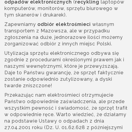
odpadów elektronicznych
(
recykling
laptopów
komputerów, monitorów, sprzętu biurowego w
tym skanerów i drukarek).
Zapewniamy
odbiór elektrośmieci
własnym
transportem z Mazowsza, ale w przypadku
zgłoszenia na duże, jednorazowe ilości możemy
zorganizować odbiór z innych miejsc Polski.
Utylizacja sprzętu elektronicznego odbywa się
zgodnie z procedurami określonymi prawem jak i
naszymi wewnętrznymi, które je przewyższają.
Daje to Państwu gwarancję, że sprzęt faktycznie
zostanie odpowiednio zutylizowany, a dyski
twarde zniszczone!
Przekazując nam elektrośmieci otrzymujecie
Państwo odpowiednie zaświadczenia, ale przede
wszystkim pewność i świadomość, że sprzęt trafił
w odpowiednie ręce. Warto wiedzieć, że działamy
na podstawie Ustawy o odpadach z dnia
27.04.2001 roku (Dz. U. 01.62.628 z późniejszymi