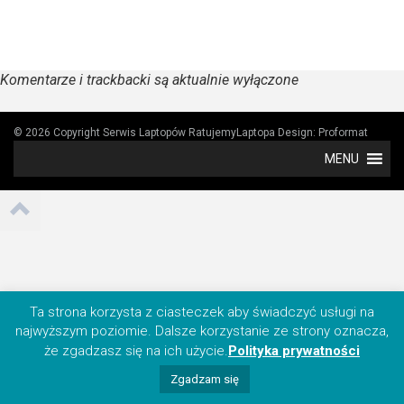
Komentarze i trackbacki są aktualnie wyłączone
© 2026 Copyright Serwis Laptopów RatujemyLaptopa
Design:
Proformat
MENU
Ta strona korzysta z ciasteczek aby świadczyć usługi na
najwyższym poziomie. Dalsze korzystanie ze strony oznacza,
że zgadzasz się na ich użycie.
Polityka prywatności
Zgadzam się