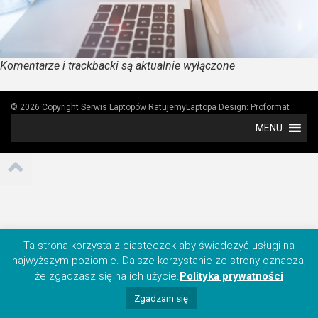
Komentarze i trackbacki są aktualnie wyłączone
© 2026 Copyright Serwis Laptopów RatujemyLaptopa
Design:
Proformat
MENU
Ta strona korzysta z ciasteczek aby świadczyć usługi na
najwyższym poziomie. Dalsze korzystanie ze strony oznacza,
że zgadzasz się na ich użycie.
Polityka prywatności
Zgadzam się