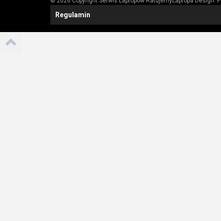
© 2026 Copyright Serwis Laptopów RatujemyLaptopa
Design:
P
Regulamin