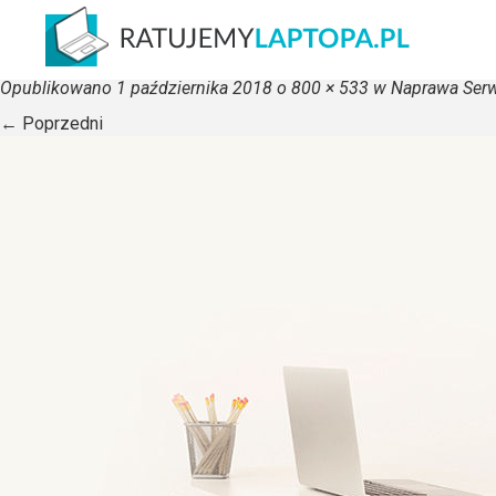
zamow-naprawe-800×533
Opublikowano
1 października 2018
o
800 × 533
w
Naprawa Serw
←
Poprzedni