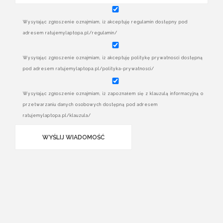
Wysyłając zgłoszenie oznajmiam, iż akceptuję regulamin dostępny pod
adresem ratujemylaptopa.pl/regulamin/
Wysyłając zgłoszenie oznajmiam, iż akceptuję politykę prywatności dostępną
pod adresem ratujemylaptopa.pl/polityka-prywatnosci/
Wysyłając zgłoszenie oznajmiam, iż zapoznałem się z klauzulą informacyjną o
przetwarzaniu danych osobowych dostępną pod adresem
ratujemylaptopa.pl/klauzula/