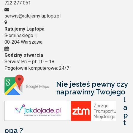
722 277 051
serwis@ratujemylaptopa.pl
Ratujemy Laptopa
Słomińskiego 1
00-204 Warszawa
Godziny otwarcia
Serwis: Pn – pt: 10 – 18
Pogotowie komputerowe: 24/7
Nie jesteś pewny czy
naprawimy Twojego
l
a
p
t
opa ?