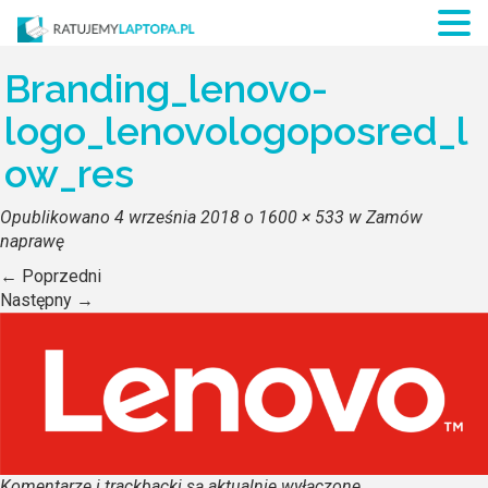
Branding_lenovo-
logo_lenovologoposred_l
ow_res
Opublikowano
4 września 2018
o
1600 × 533
w
Zamów
naprawę
←
Poprzedni
Następny
→
Komentarze i trackbacki są aktualnie wyłączone