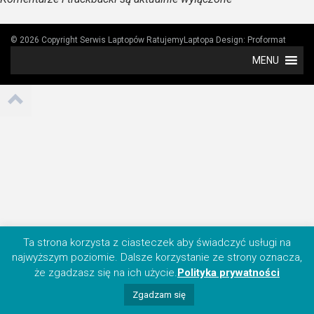
© 2026 Copyright Serwis Laptopów RatujemyLaptopa
Design:
Proformat
MENU
Ta strona korzysta z ciasteczek aby świadczyć usługi na
najwyższym poziomie. Dalsze korzystanie ze strony oznacza,
że zgadzasz się na ich użycie.
Polityka prywatności
Zgadzam się