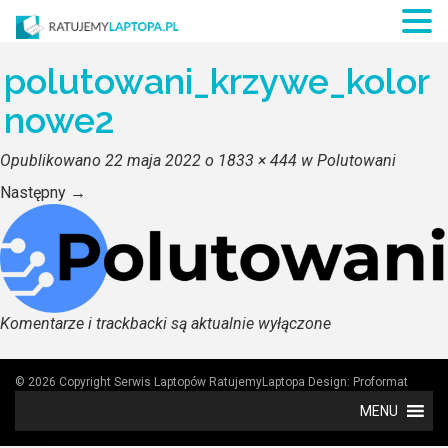
polutowani_krzywe_kolor
nowe2
Opublikowano
22 maja 2022
o
1833 × 444
w
Polutowani
Następny
→
Komentarze i trackbacki są aktualnie wyłączone
© 2026 Copyright Serwis Laptopów RatujemyLaptopa
Design:
Proformat
MENU