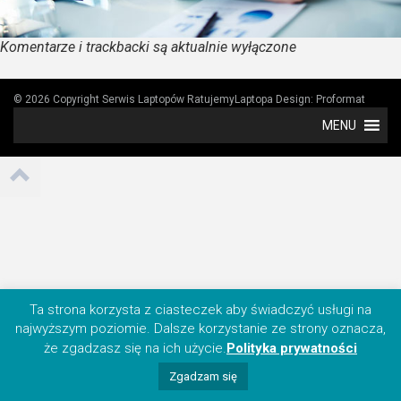
Komentarze i trackbacki są aktualnie wyłączone
© 2026 Copyright Serwis Laptopów RatujemyLaptopa
Design:
Proformat
MENU
Ta strona korzysta z ciasteczek aby świadczyć usługi na
najwyższym poziomie. Dalsze korzystanie ze strony oznacza,
że zgadzasz się na ich użycie.
Polityka prywatności
Zgadzam się