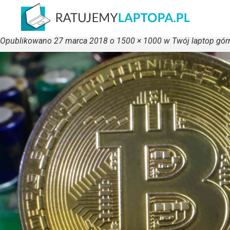
coin-miner
Opublikowano
27 marca 2018
o
1500 × 1000
w
Twój laptop gór