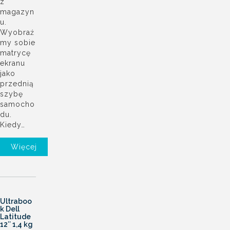
z
magazyn
u.
Wyobraź
my sobie
matrycę
ekranu
jako
przednią
szybę
samocho
du.
Kiedy…
Więcej
Ultraboo
k Dell
Latitude
12″ 1,4 kg