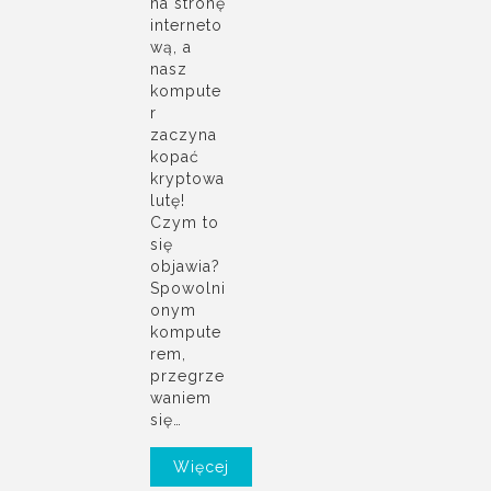
na stronę
interneto
wą, a
nasz
kompute
r
zaczyna
kopać
kryptowa
lutę!
Czym to
się
objawia?
Spowolni
onym
kompute
rem,
przegrze
waniem
się…
Więcej