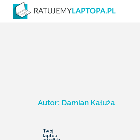
Autor:
Damian Kałuża
Twój
laptop