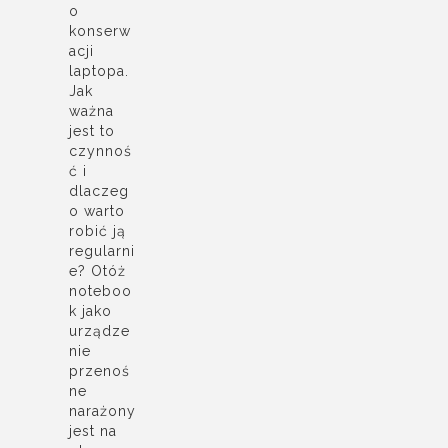
o
konserw
acji
laptopa.
Jak
ważna
jest to
czynnoś
ć i
dlaczeg
o warto
robić ją
regularni
e? Otóż
noteboo
k jako
urządze
nie
przenoś
ne
narażony
jest na