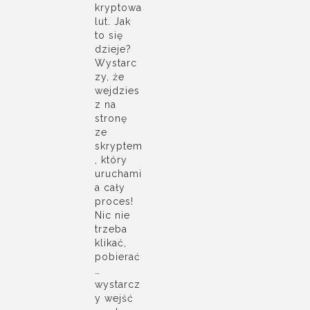
kryptowa
lut. Jak
to się
dzieje?
Wystarc
zy, że
wejdzies
z na
stronę
ze
skryptem
, który
uruchami
a cały
proces!
Nic nie
trzeba
klikać,
pobierać
…
wystarcz
y wejść