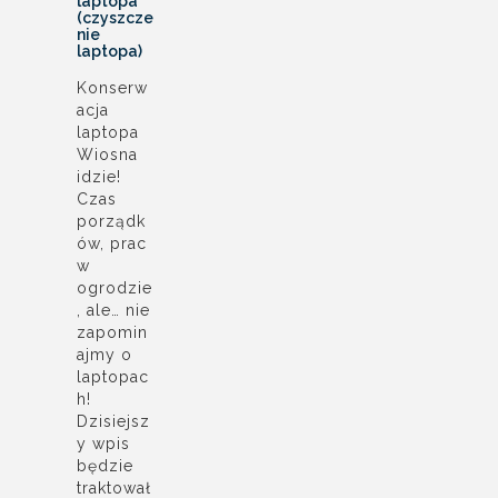
laptopa
(czyszcze
nie
laptopa)
Konserw
acja
laptopa
Wiosna
idzie!
Czas
porządk
ów, prac
w
ogrodzie
, ale… nie
zapomin
ajmy o
laptopac
h!
Dzisiejsz
y wpis
będzie
traktował