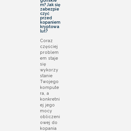
górnikie
m? Jak się
zabezpie
czyć
przed
kopaniem
kryptowa
lut?
Coraz
częściej
problem
em staje
się
wykorzy
stanie
Twojego
kompute
ra, a
konkretni
ej jego
mocy
obliczeni
owej do
kopania