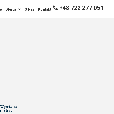
+48 722 277 051
ę
Oferta
O Nas
Kontakt
Wymiana
matryc