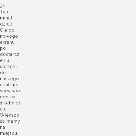
30 –
Tyle
minut
dzieli
Cię od
nowego
ekranu
po
dostarcz
eniu
sprzętu
do
naszego
centrum
serwisow
ego na
śródmieś
ciu.
Większo
ść mamy
na
miejscu.