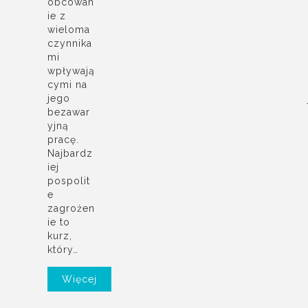
obcowan
ie z
wieloma
czynnika
mi
wpływają
cymi na
jego
bezawar
yjną
pracę.
Najbardz
iej
pospolit
e
zagrożen
ie to
kurz,
który…
Więcej