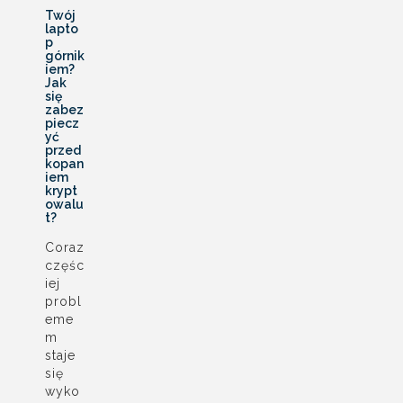
Twój
lapto
p
górnik
iem?
Jak
się
zabez
piecz
yć
przed
kopan
iem
krypt
owalu
t?
Coraz
częśc
iej
probl
eme
m
staje
się
wyko