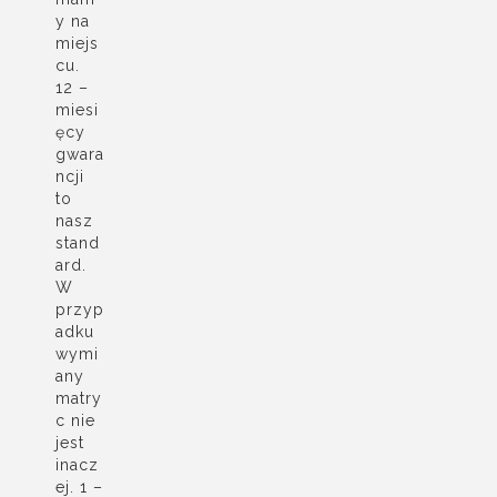
y na
miejs
cu.
12 –
miesi
ęcy
gwara
ncji
to
nasz
stand
ard.
W
przyp
adku
wymi
any
matry
c nie
jest
inacz
ej. 1 –