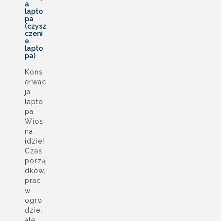
a
lapto
pa
(czysz
czeni
e
lapto
pa)
Kons
erwac
ja
lapto
pa
Wios
na
idzie!
Czas
porzą
dków,
prac
w
ogro
dzie,
ale…