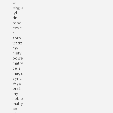
w
ciągu
tylu
dni
robo
czyc
h
spro
wadzi
my
niety
powe
matry
ce z
maga
zynu.
Wyo
braź
my
sobie
matry
cę