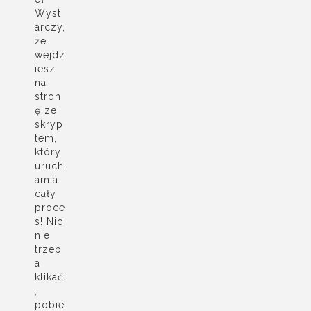
Wyst
arczy,
że
wejdz
iesz
na
stron
ę ze
skryp
tem,
który
uruch
amia
cały
proce
s! Nic
nie
trzeb
a
klikać
,
pobie