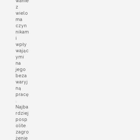
wanie
z
wielo
ma
czyn
nikam
i
wpły
wając
ymi
na
jego
beza
waryj
ną
pracę
.
Najba
rdziej
posp
olite
zagro
żenie