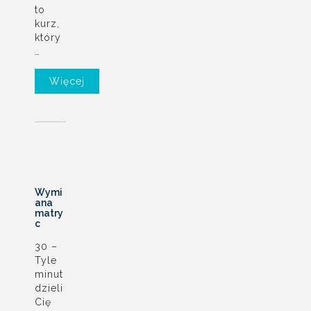
to
kurz,
który
…
Więcej
Wymi
ana
matry
c
30 –
Tyle
minut
dzieli
Cię