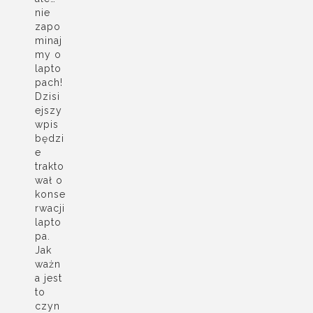
nie
zapo
minaj
my o
lapto
pach!
Dzisi
ejszy
wpis
będzi
e
trakto
wał o
konse
rwacji
lapto
pa.
Jak
ważn
a jest
to
czyn