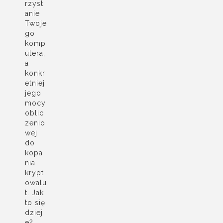
rzyst
anie
Twoje
go
komp
utera,
a
konkr
etniej
jego
mocy
oblic
zenio
wej
do
kopa
nia
krypt
owalu
t. Jak
to się
dziej
e?