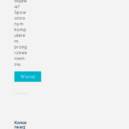
objaw
ia?
Spow
olnio
nym
komp
utere
m,
przeg
rzewa
niem
się…
Więcej
Konse
rwacj