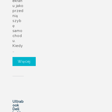
ekran
u jako
przed
nią
szyb
ę
samo
chod
u.
Kiedy
…
Więcej
Ultrab
ook
Dell