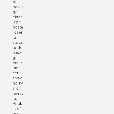
od
nowe
go
ekran
u po
dosta
rczen
iu
sprzę
tu do
nasze
go
centr
um
serwi
sowe
go na
śród
mieśc
iu.
Więk
szość
mam