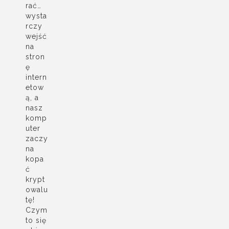
rać…
wysta
rczy
wejść
na
stron
ę
intern
etow
ą, a
nasz
komp
uter
zaczy
na
kopa
ć
krypt
owalu
tę!
Czym
to się