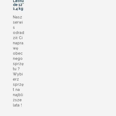
Latitu
de 12″
1,4 kg
Nasz
serwi
s
odrad
ził Ci
napra
wę
obec
nego
sprzę
tu ?
Wybi
erz
sprzę
t na
najbli
ższe
lata !