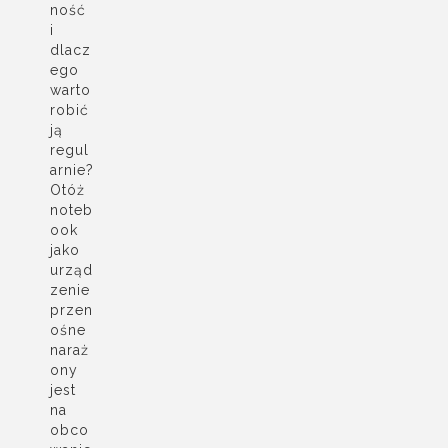
ność
i
dlacz
ego
warto
robić
ją
regul
arnie?
Otóż
noteb
ook
jako
urząd
zenie
przen
ośne
naraż
ony
jest
na
obco